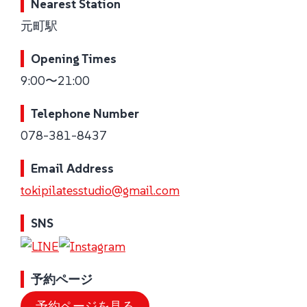
Nearest Station
元町駅
Opening Times
9:00〜21:00
Telephone Number
078-381-8437
Email Address
tokipilatesstudio@gmail.com
SNS
予約ページ
予約ページを見る